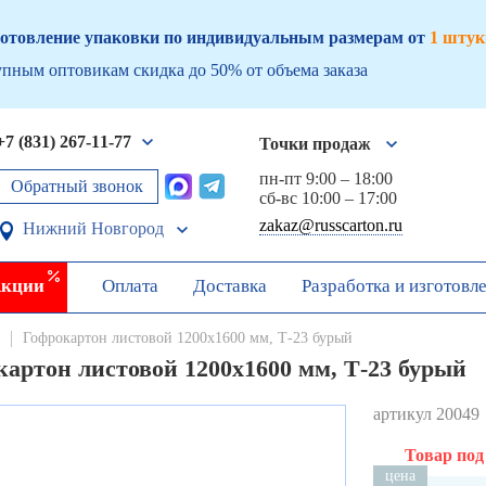
отовление упаковки по индивидуальным размерам от
1 штук
пным оптовикам скидка до 50% от объема заказа
+7 (831) 267-11-77
Точки продаж
пн-пт 9:00 – 18:00
Обратный звонок
сб-вс 10:00 – 17:00
zakaz@russcarton.ru
Нижний Новгород
кции
Оплата
Доставка
Разработка и изготовл
Гофрокартон листовой 1200х1600 мм, Т-23 бурый
картон листовой 1200х1600 мм, Т-23 бурый
артикул 20049
Товар под
цена