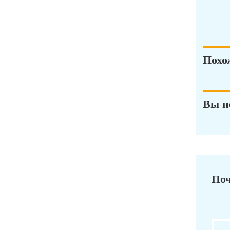
Похо
Вы н
Поч