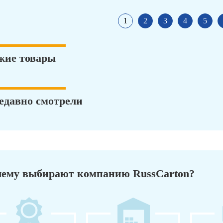
1
2
3
4
5
жие товары
едавно смотрели
ему выбирают компанию RussCarton?