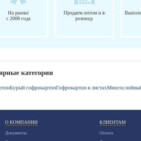
На рынке
Продаем оптом и в
Выполн
с 2008 года
розницу
ярные категории
ртон
Бурый гофрокартон
Гофрокартон в листах
Многослойный
О КОМПАНИИ
КЛИЕНТАМ
Документы
Оплата