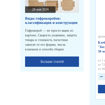
28 мая 2026
Виды гофрокоробов:
классификация и конструкция
Гофрокороб — не просто ящик из
картона. Скорость упаковки, защита
арти
товара и стоимость логистики
Клей
зависят от его формы, числа
"Бес
клапанов и способа сборки.
50 
от 1 
Больше статей
от 72
от 36