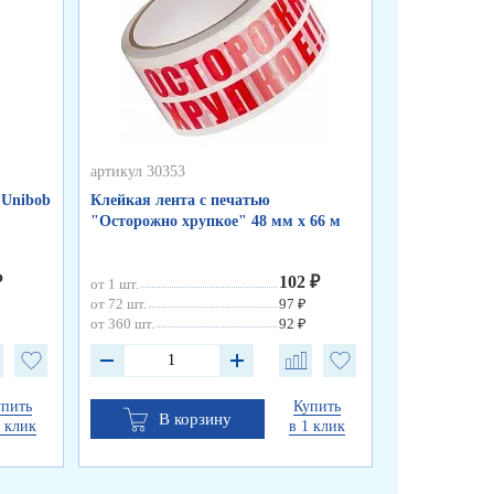
артикул 30353
артикул 30352
 Unibob
Клейкая лента с печатью
Клейкая лен
"Осторожно хрупкое" 48 мм х 66 м
прозрачная 7
мкм
₽
102 ₽
от 1 шт.
от 1 шт.
от 72 шт.
97 ₽
от 72 шт.
от 360 шт.
92 ₽
от 360 шт.
упить
Купить
В корзину
В к
1 клик
в 1 клик