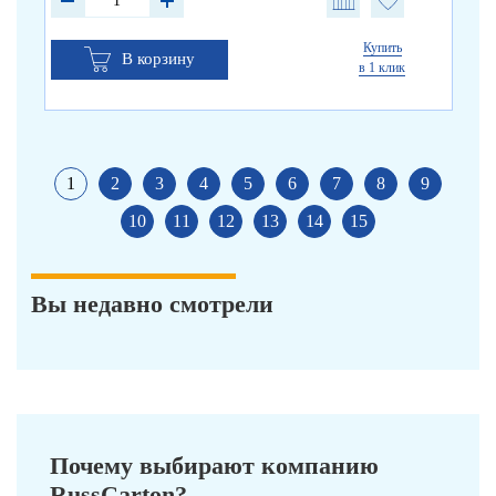
Купить
В корзину
в 1 клик
1
2
3
4
5
6
7
8
9
10
11
12
13
14
15
Вы недавно смотрели
Почему выбирают компанию
RussCarton?