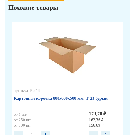
Похожие товары
артикул 10248
арт
Картонная коробка 800х600х500 мм, Т-23 бурый
Ка
173,70 ₽
от 1 шт.
от 
от 250 шт.
162,36 ₽
от 
от 700 шт.
156,69 ₽
от 