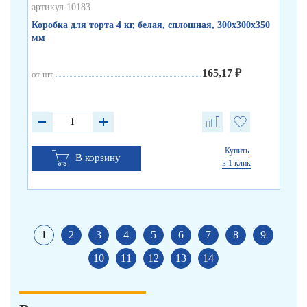
артикул 10183
арт
Коробка для торта 4 кг, белая, сплошная, 300х300х350
Ко
мм
бу
165,17 ₽
от шт.
от 
от 
от 
Купить
В корзину
в 1 клик
1
2
3
4
5
6
7
8
9
10
11
12
13
14