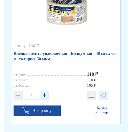
артикул 30417
арт
Клейкая лента упаковочная "Бесшумная" 48 мм х 66
Кл
м, толщина 50 мкм
по
118 ₽
от 1 шт.
от 
от 72 шт.
110 ₽
от 
от 360 шт.
105 ₽
от 
Купить
В корзину
в 1 клик