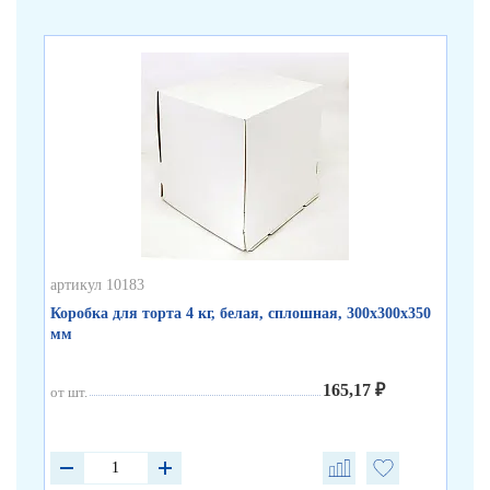
артикул 10183
арт
Коробка для торта 4 кг, белая, сплошная, 300х300х350
Ко
мм
бу
165,17 ₽
от шт.
от 
от 
от 