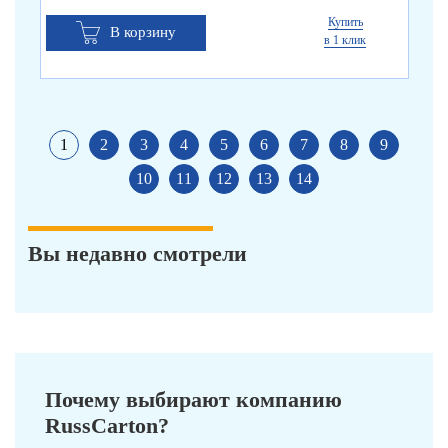
Купить
В корзину
в 1 клик
1
2
3
4
5
6
7
8
9
10
11
12
13
14
Вы недавно смотрели
Почему выбирают компанию
RussCarton?