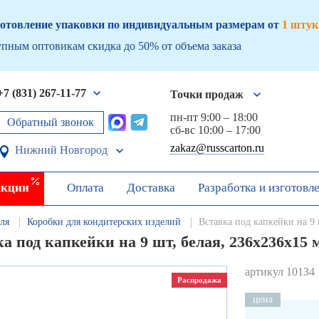
отовление упаковки по индивидуальным размерам от
1 штук
пным оптовикам скидка до 50% от объема заказа
+7 (831) 267-11-77
Точки продаж
пн-пт 9:00 – 18:00
Обратный звонок
сб-вс 10:00 – 17:00
zakaz@russcarton.ru
Нижний Новгород
кции
Оплата
Доставка
Разработка и изготовл
ля
Коробки для кондитерских изделий
Вставка под капкейки на 9 
а под капкейки на 9 шт, белая, 236х236х15 
артикул 10134
Распродажа
цена