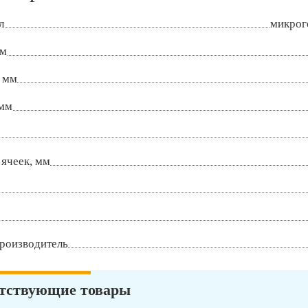
л
микрог
мм
 мм
 мм
ячеек, мм
роизводитель
тствующие товары