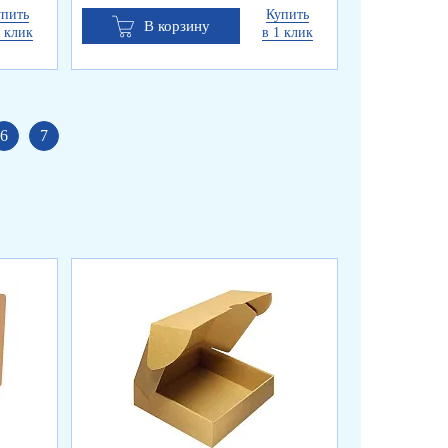
упить
Купить
В корзину
В к
1 клик
в 1 клик
6
7