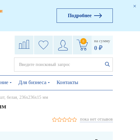
и
Подробнее
на сумму
0
0 ₽
ение
Для бизнеса
Контакты
шт, белая, 236х236х15 мм
мм
пока нет отзывов