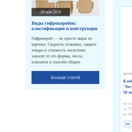
28 мая 2026
Виды гофрокоробов:
классификация и конструкция
Гофрокороб — не просто ящик из
картона. Скорость упаковки, защита
товара и стоимость логистики
зависят от его формы, числа
клапанов и способа сборки.
арти
Больше статей
Клей
"Бес
50 
от 1 
от 72
от 36