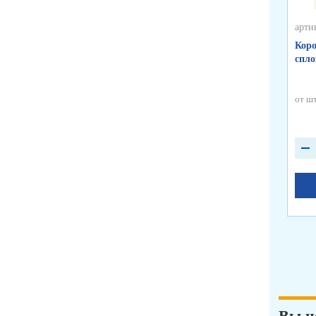
арти
Коро
спло
от шт
Вы н