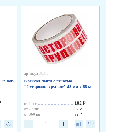
артикул 30353
артикул 30352
 Unibob
Клейкая лента с печатью
Клейкая лен
"Осторожно хрупкое" 48 мм х 66 м
прозрачная 7
мкм
₽
102 ₽
от 1 шт.
от 1 шт.
от 72 шт.
97 ₽
от 72 шт.
от 360 шт.
92 ₽
от 360 шт.