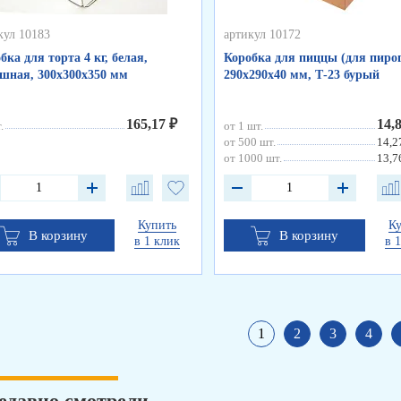
кул 10183
артикул 10172
бка для торта 4 кг, белая,
Коробка для пиццы (для пирог
шная, 300х300х350 мм
290х290х40 мм, Т-23 бурый
165,17 ₽
14,
.
от 1 шт.
от 500 шт.
14,2
от 1000 шт.
13,7
Купить
К
В корзину
В корзину
в 1 клик
в 
1
2
3
4
едавно смотрели