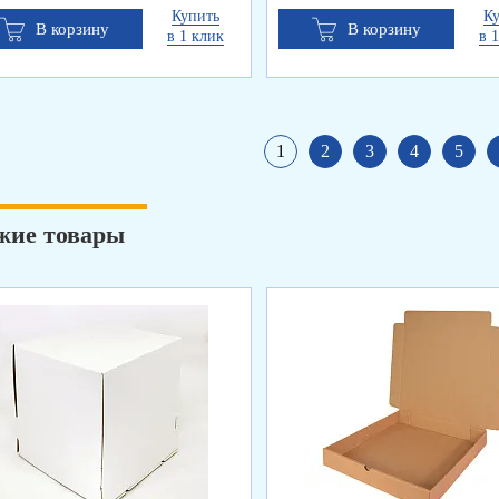
Купить
К
В корзину
В корзину
в 1 клик
в 
1
2
3
4
5
жие товары