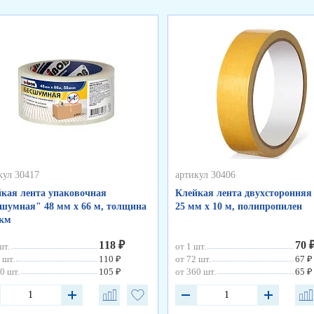
кул 30417
артикул 30406
кая лента упаковочная
Клейкая лента двухсторонняя
шумная" 48 мм х 66 м, толщина
25 мм х 10 м, полипропилен
мкм
118 ₽
70 
шт.
от 1 шт.
 шт.
110 ₽
от 72 шт.
67 ₽
0 шт.
105 ₽
от 360 шт.
65 ₽