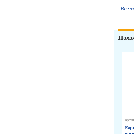
Все т
Похо
арти
Карт
крыш