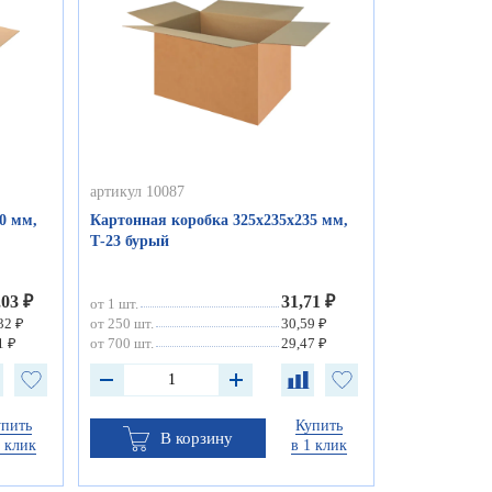
артикул 10087
0 мм,
Картонная коробка 325х235х235 мм,
Т-23 бурый
,03 ₽
31,71 ₽
от 1 шт.
32 ₽
от 250 шт.
30,59 ₽
1 ₽
от 700 шт.
29,47 ₽
упить
Купить
В корзину
1 клик
в 1 клик