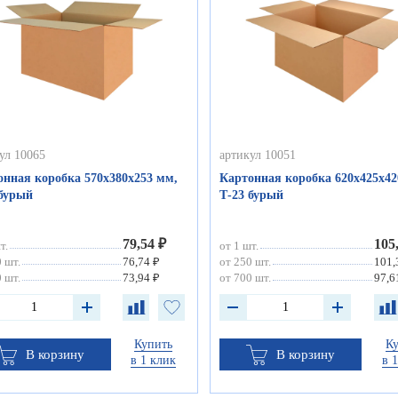
ул 10065
артикул 10051
онная коробка 570х380х253 мм,
Картонная коробка 620х425х42
 бурый
Т-23 бурый
79,54 ₽
105
т.
от 1 шт.
 шт.
76,74 ₽
от 250 шт.
101,
 шт.
73,94 ₽
от 700 шт.
97,6
Купить
К
В корзину
В корзину
в 1 клик
в 