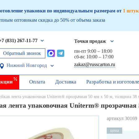
отовление упаковки по индивидуальным размерам от
1 штук
пным оптовикам скидка до 50% от объема заказа
+7 (831) 267-11-77
Точки продаж
пн-пт 9:00 – 18:00
Обратный звонок
сб-вс 10:00 – 17:00
zakaz@russcarton.ru
Нижний Новгород
кции
Оплата
Доставка
Разработка и изготовл
ейкая лента упаковочная Uniterm® прозрачная 50 мм х 50 м, толщина 38
ая лента упаковочная Uniterm® прозрачная 
артикул 30169
цена