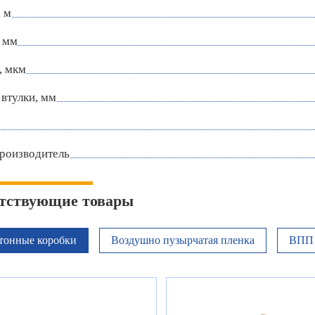
 м
 мм
, мкм
втулки, мм
роизводитель
тствующие товары
тонные коробки
Воздушно пузырчатая пленка
ВПП 