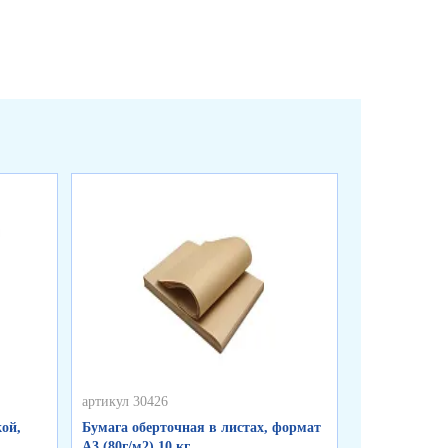
артикул 30426
артикул 50255
ой,
Бумага оберточная в листах, формат
Пакеты фасо
А3 (80г/м2) 10 кг
«WWW», синя