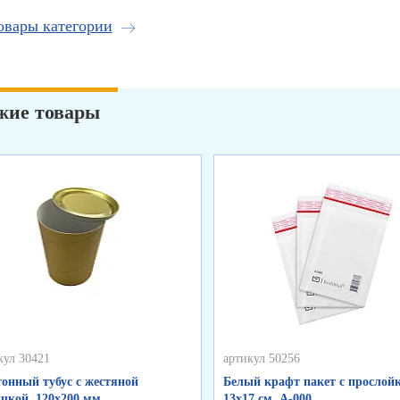
овары категории
жие товары
кул 30421
артикул 50256
онный тубус с жестяной
Белый крафт пакет с прослойк
кой, 120х200 мм
13х17 см, А-000