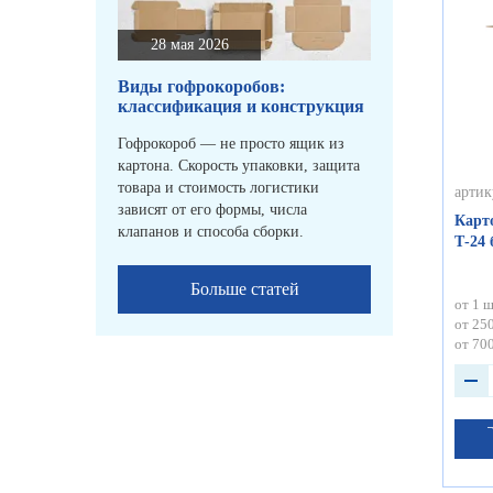
28 мая 2026
Виды гофрокоробов:
классификация и конструкция
Гофрокороб — не просто ящик из
картона. Скорость упаковки, защита
товара и стоимость логистики
артик
зависят от его формы, числа
Карт
клапанов и способа сборки.
Т-24
Больше статей
от 1 ш
от 250
от 700