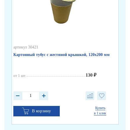
артикул 30421
арт
Картонный тубус с жестяной крышкой, 120х200 мм
Бе
130 ₽
от 1 шт.
от 
от 
от 
Купить
В корзину
в 1 клик