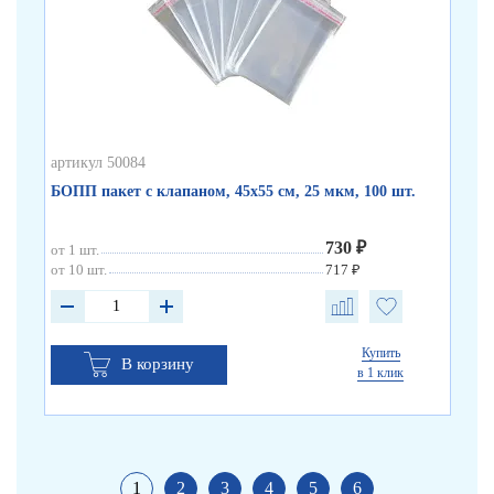
артикул 50084
арт
БОПП пакет с клапаном, 45х55 см, 25 мкм, 100 шт.
БО
730 ₽
от 1 шт.
от 
от 10 шт.
717 ₽
от 
Купить
В корзину
в 1 клик
1
2
3
4
5
6