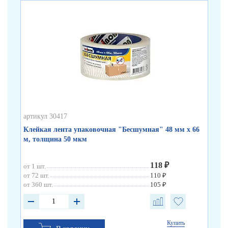
артикул 30417
арт
Клейкая лента упаковочная "Бесшумная" 48 мм х 66
Кл
м, толщина 50 мкм
по
118 ₽
от 1 шт.
от 
от 72 шт.
110 ₽
от 
от 360 шт.
105 ₽
от 
Купить