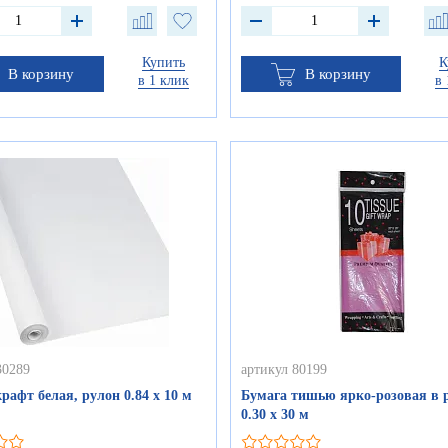
Купить
К
В корзину
В корзину
в 1 клик
в 
30289
артикул 80199
рафт белая, рулон 0.84 х 10 м
Бумага тишью ярко-розовая в р
0.30 х 30 м