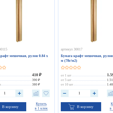
30115
артикул 30017
крафт мешочная, рулон 0.84 х
Бумага крафт мешочная, рулон 
м (78г/м2)
410 ₽
1.5
от 1 шт
390 ₽
от 5 шт
1.51
л
380 ₽
от 10 шт
1.48
Купить
К
В корзину
В корзину
в 1 клик
в 