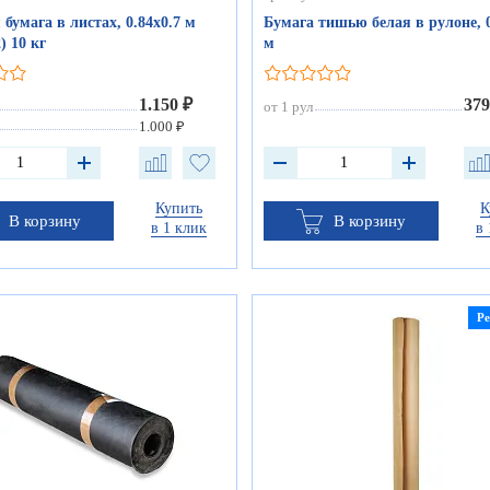
 бумага в листах, 0.84х0.7 м
Бумага тишью белая в рулоне, 0
) 10 кг
м
1.150 ₽
379
от 1 рул
1.000 ₽
Купить
К
В корзину
В корзину
в 1 клик
в 
Р