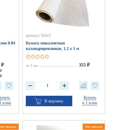
артикул 30412
лон 0.84
Бумага микалентная
каландрированная, 1.2 х 1 м
 ₽
355 ₽
от 1 шт
 ₽
 ₽
упить
Купить
В корзину
1 клик
в 1 клик
Хит продаж
Хит продаж