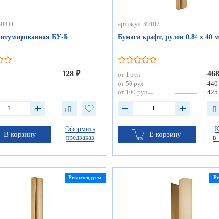
30411
артикул 30107
битумированная БУ-Б
Бумага крафт, рулон 0.84 х 40 м
128 ₽
468
от 1 рул
от 50 рул
440
от 100 рул
425
Оформить
К
В корзину
В корзину
предзаказ
в 
Рекомендуем
Р