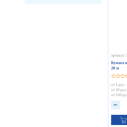
артикул 
Бумага 
20 м
от 1 рул
от 50 рул
от 100 ру