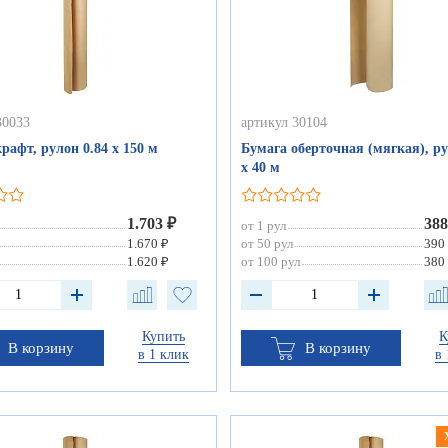
30033
артикул 30104
рафт, рулон 0.84 х 150 м
Бумага оберточная (мягкая), ру
х 40 м
1.703 ₽
388
от 1 рул
1.670 ₽
от 50 рул
390
1.620 ₽
от 100 рул
380
Купить
К
В корзину
В корзину
в 1 клик
в 