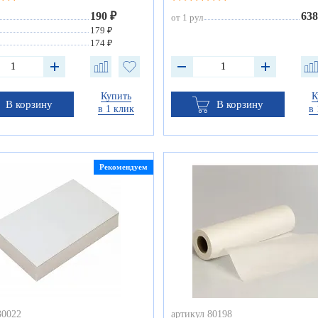
190 ₽
638
от 1 рул
179 ₽
174 ₽
Купить
К
В корзину
В корзину
в 1 клик
в 
Рекомендуем
30022
артикул 80198