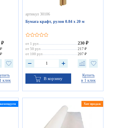
артикул 30106
Бумага крафт, рулон 0.84 х 20 м
 ₽
230 ₽
от 1 рул
 ₽
от 50 рул
217 ₽
 ₽
от 100 рул
207 ₽
упить
Купить
В корзину
1 клик
в 1 клик
екомендуем
Хит продаж