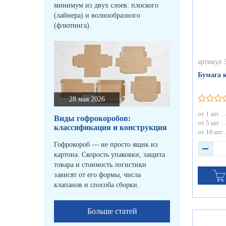
минимум из двух слоев: плоского
(лайнера) и волнообразного
(флютинга).
артикул 
Бумага к
28 мая 2026
от 1 шт
Виды гофрокоробов:
от 5 шт
классификация и конструкция
от 10 шт
Гофрокороб — не просто ящик из
картона. Скорость упаковки, защита
товара и стоимость логистики
зависят от его формы, числа
клапанов и способа сборки.
Больше статей