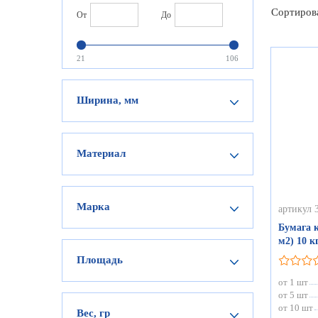
Сортиров
От
До
21
106
Ширина, мм
Материал
Марка
артикул 
Бумага к
м2) 10 к
Площадь
от 1 шт
от 5 шт
от 10 шт
Вес, гр