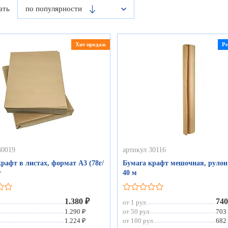
ать
по популярности
Хит продаж
Р
30019
артикул 30116
рафт в листах, формат А3 (78г/
Бумага крафт мешочная, рулон 
г
40 м
1.380 ₽
740
от 1 рул
1.290 ₽
от 50 рул
703
1.224 ₽
от 100 рул
682