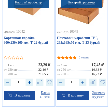
Быстрый просмотр
Быстрый просмотр
артикул 10042
артикул 10079
Картонная коробка
Почтовый короб тип "Е",
300х230х160 мм, Т-22 бурый
265х165х50 мм, Т-23 бурый
2 отзыва
23,29 ₽
17,45 ₽
от 1 шт
от 1 шт
от 250 шт
22,46 ₽
от 250 шт
16,83 ₽
от 700 шт
21,65 ₽
от 700 шт
16,23 ₽
Купить
Оформить
В корзину
В корзину
в 1 клик
предзаказ