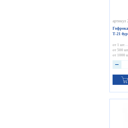
артикул 
Гофрока
Т-21 бу
от 1 шт.
от 500 шт
от 1000 ш