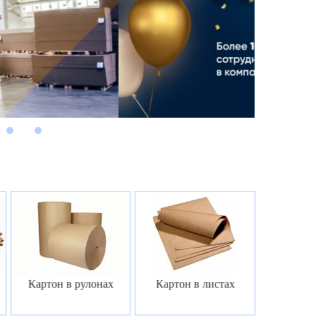
м
м
7
8
Картон в рулонах
Картон в листах