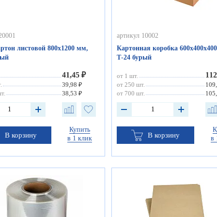
20001
артикул 10002
ртон листовой 800х1200 мм,
Картонная коробка 600х400х400
рый
Т-24 бурый
41,45 ₽
112
от 1 шт.
.
39,98 ₽
от 250 шт.
109
т.
38,53 ₽
от 700 шт.
105
Купить
К
В корзину
В корзину
в 1 клик
в 