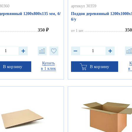
30360
артикул 30359
деревянный 1200х800х135 мм, б/
Поддон деревянный 1200х1000х
б/у
350 ₽
350
от 1 шт.
Купить
К
В корзину
В корзину
в 1 клик
в 