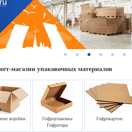
1
2
3
4
5
6
нет-магазин упаковочных материалов
ные коробки
Гофроупаковка
Гофрокартон
Гофротара