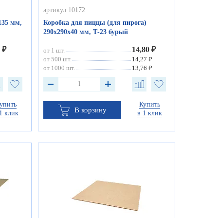
артикул 10172
135 мм,
Коробка для пиццы (для пирога)
290х290х40 мм, Т-23 бурый
 ₽
14,80 ₽
от 1 шт.
от 500 шт.
14,27 ₽
от 1000 шт.
13,76 ₽
упить
Купить
В корзину
1 клик
в 1 клик