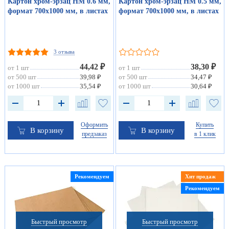
Картон хром-эрзац НМ 0.6 мм,
Картон хром-эрзац НМ 0.5 мм,
формат 700х1000 мм, в листах
формат 700х1000 мм, в листах
3 отзыва
44,42 ₽
38,30 ₽
от 1 шт
от 1 шт
от 500 шт
39,98 ₽
от 500 шт
34,47 ₽
от 1000 шт
35,54 ₽
от 1000 шт
30,64 ₽
Оформить
Купить
В корзину
В корзину
предзаказ
в 1 клик
Рекомендуем
Хит продаж
Рекомендуем
Быстрый просмотр
Быстрый просмотр