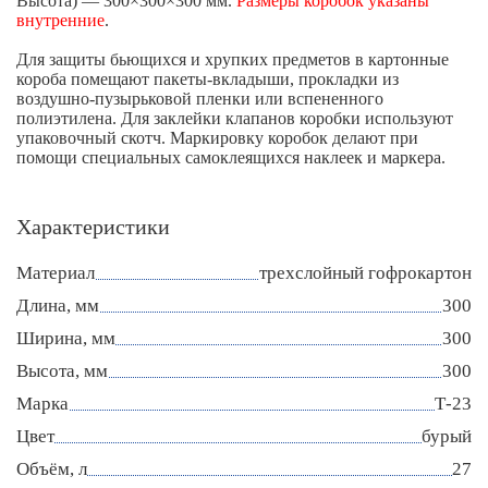
Высота) — 300×300×300 мм.
Размеры коробок указаны
внутренние
.
Для защиты бьющихся и хрупких предметов в картонные
короба помещают пакеты-вкладыши, прокладки из
воздушно-пузырьковой пленки или вспененного
полиэтилена. Для заклейки клапанов коробки используют
упаковочный скотч. Маркировку коробок делают при
помощи специальных самоклеящихся наклеек и маркера.
Характеристики
Материал
трехслойный гофрокартон
Длина, мм
300
Ширина, мм
300
Высота, мм
300
Марка
Т-23
Цвет
бурый
Объём, л
27