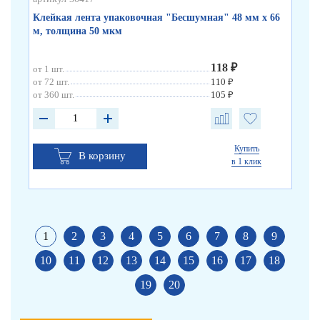
Клейкая лента упаковочная "Бесшумная" 48 мм х 66
Кл
м, толщина 50 мкм
по
118 ₽
от 1 шт.
от 
от 72 шт.
110 ₽
от 
от 360 шт.
105 ₽
от 
Купить
В корзину
в 1 клик
1
2
3
4
5
6
7
8
9
10
11
12
13
14
15
16
17
18
19
20