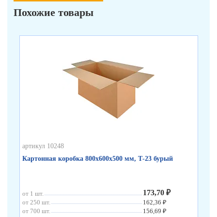
Похожие товары
артикул 10248
арт
Картонная коробка 800х600х500 мм, Т-23 бурый
Ка
173,70 ₽
от 1 шт.
от 
от 250 шт.
162,36 ₽
от 
от 700 шт.
156,69 ₽
от 