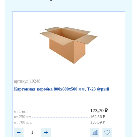
артикул 10248
арт
Картонная коробка 800х600х500 мм, Т-23 бурый
Ка
173,70 ₽
от 1 шт.
от 
от 250 шт.
162,36 ₽
от 
от 700 шт.
156,69 ₽
от 