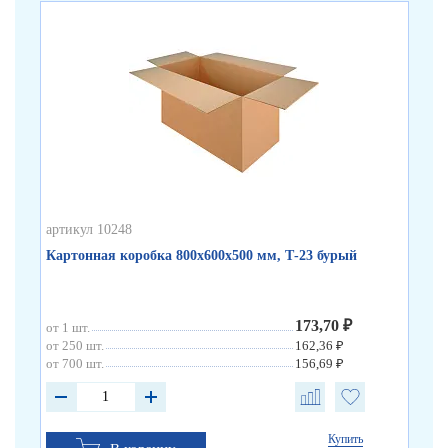
артикул 10248
арт
Картонная коробка 800х600х500 мм, Т-23 бурый
Ка
173,70 ₽
от 1 шт.
от 
от 250 шт.
162,36 ₽
от 
от 700 шт.
156,69 ₽
от 
Купить