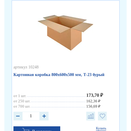
артикул 10248
арт
Картонная коробка 800х600х500 мм, Т-23 бурый
Ка
173,70 ₽
от 1 шт.
от 
от 250 шт.
162,36 ₽
от 
от 700 шт.
156,69 ₽
от 
Купить