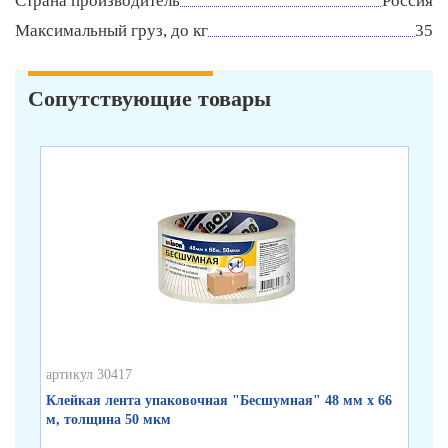
Страна производитель
Россия
Максимальный груз, до кг
35
Сопутствующие товары
артикул 30417
арт
Клейкая лента упаковочная "Бесшумная" 48 мм х 66
Кл
м, толщина 50 мкм
по