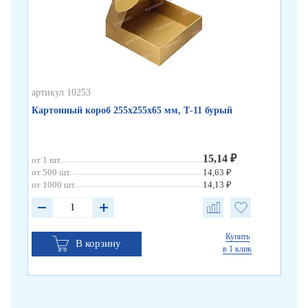
от 
от 
от 
артикул 10253
Картонный короб 255х255х65 мм, Т-11 бурый
15,14 ₽
от 1 шт.
от 500 шт.
14,63 ₽
от 1000 шт.
14,13 ₽
Купить
В корзину
в 1 клик