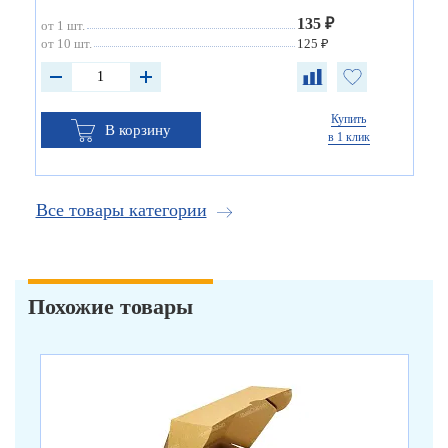
135 ₽
от 1 шт.
от 10 шт.
125 ₽
Купить
В корзину
в 1 клик
Все товары категории
Похожие товары
арт
Ко
бу