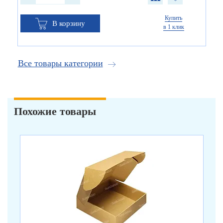
Купить
В корзину
в 1 клик
Все товары категории
Похожие товары
арт
Ко
бу
от 
от 
от 