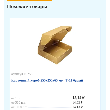
Похожие товары
арт
Ко
бу
от 
от 
от 
артикул 10253
Картонный короб 255х255х65 мм, Т-11 бурый
15,14 ₽
от 1 шт.
от 500 шт.
14,63 ₽
от 1000 шт.
14,13 ₽