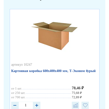
артикул 10247
арт
Картонная коробка 600х400х400 мм, Т-Эконом бурый
Ка
78,46 ₽
от 1 шт.
от 
от 250 шт.
75,68 ₽
от 
от 700 шт.
72,89 ₽
от 