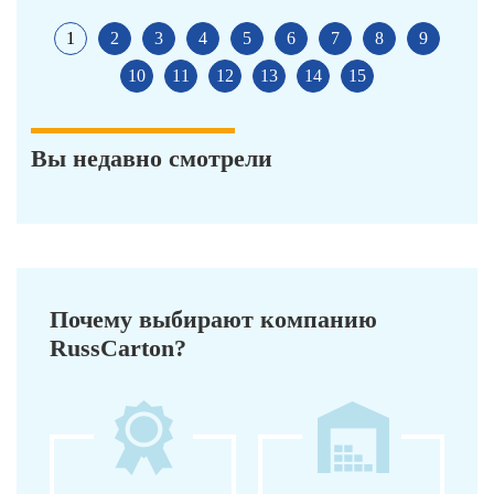
1
2
3
4
5
6
7
8
9
10
11
12
13
14
15
Вы недавно смотрели
Почему выбирают компанию
RussCarton?