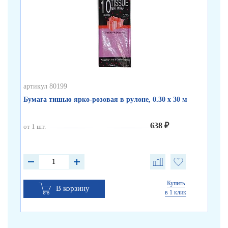
артикул 80199
арт
Бумага тишью ярко-розовая в рулоне, 0.30 х 30 м
Бум
638 ₽
от 1 шт.
от 
Купить
В корзину
в 1 клик