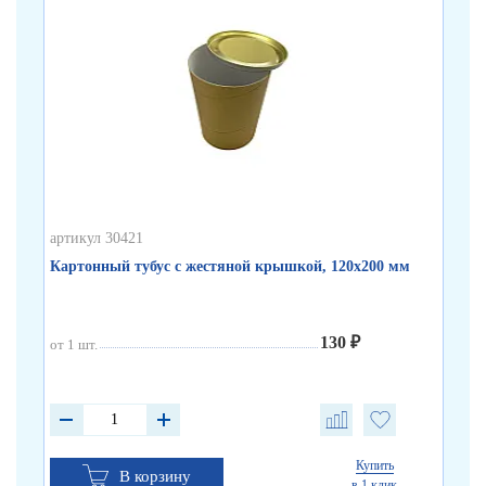
артикул 30421
арт
Картонный тубус с жестяной крышкой, 120х200 мм
Бе
130 ₽
от 1 шт.
от 
от 
от 
Купить
В корзину
в 1 клик