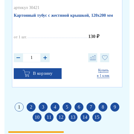
артикул 30421
арт
Картонный тубус с жестяной крышкой, 120х200 мм
Бе
130 ₽
от 1 шт.
от 
от 
от 
Купить
В корзину
в 1 клик
1
2
3
4
5
6
7
8
9
10
11
12
13
14
15