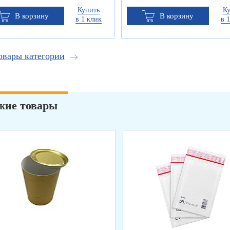
Купить
К
В корзину
В корзину
в 1 клик
в 
овары категории
жие товары