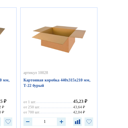
артикул 10028
0 мм,
Картонная коробка 440х315х210 мм,
Т-22 бурый
25 ₽
45,23 ₽
от 1 шт.
2 ₽
от 250 шт.
43,64 ₽
0 ₽
от 700 шт.
42,04 ₽