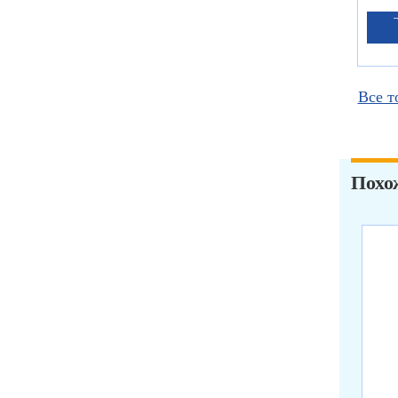
Все т
Похо