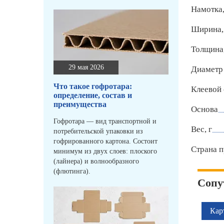
Намотка,
Ширина,
Толщина
29 мая 2026
Диаметр 
Что такое гофротара:
Клеевой 
определение, состав и
преимущества
Основа
Гофротара — вид транспортной и
Вес, г
потребительской упаковки из
гофрированного картона. Состоит
Страна п
минимум из двух слоев: плоского
(лайнера) и волнообразного
(флютинга).
Сопу
Кар