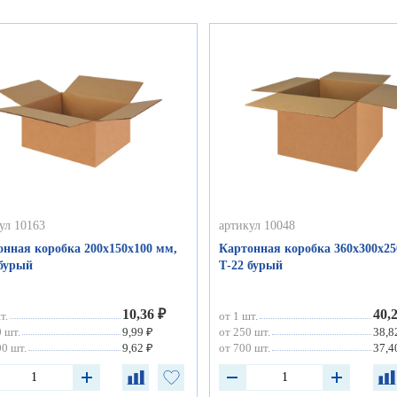
ул 10163
артикул 10048
онная коробка 200х150х100 мм,
Картонная коробка 360х300х25
 бурый
Т-22 бурый
10,36 ₽
40,
т.
от 1 шт.
 шт.
9,99 ₽
от 250 шт.
38,8
0 шт.
9,62 ₽
от 700 шт.
37,4