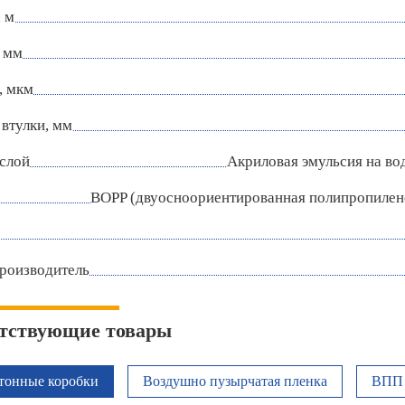
 м
 мм
, мкм
втулки, мм
слой
Акриловая эмульсия на во
BOPP (двуосноориентированная полипропилен
роизводитель
тствующие товары
тонные коробки
Воздушно пузырчатая пленка
ВПП 