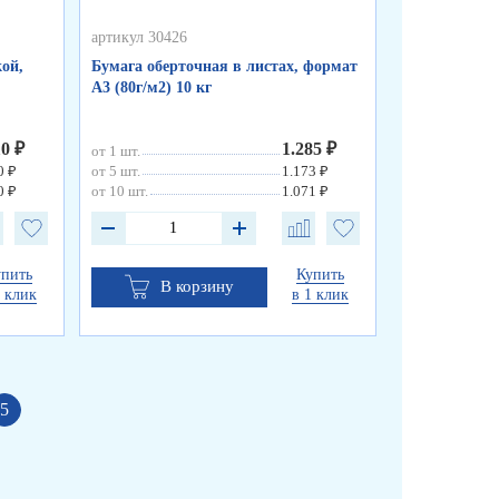
артикул 30426
артикул 50255
ой,
Бумага оберточная в листах, формат
Пакеты фасо
А3 (80г/м2) 10 кг
«WWW», синя
см, 8 мкм
10 ₽
1.285 ₽
от 1 шт.
от 1 шт.
0 ₽
от 5 шт.
1.173 ₽
от 10 шт.
0 ₽
от 10 шт.
1.071 ₽
упить
Купить
В корзину
В к
1 клик
в 1 клик
5