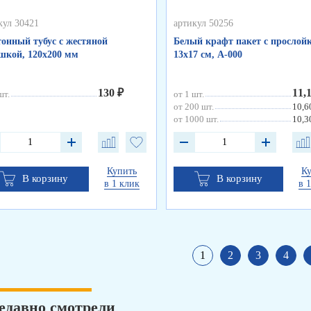
кул 30421
артикул 50256
онный тубус с жестяной
Белый крафт пакет с прослойк
кой, 120х200 мм
13х17 см, А-000
130 ₽
11,
шт.
от 1 шт.
от 200 шт.
10,6
от 1000 шт.
10,3
Купить
К
В корзину
В корзину
в 1 клик
в 
1
2
3
4
едавно смотрели