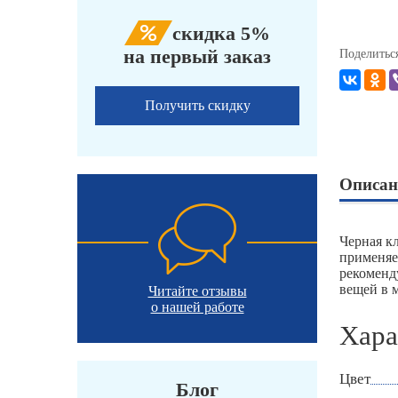
скидка 5%
на первый заказ
Поделитьс
Получить скидку
Описан
Черная к
применяе
рекоменд
вещей в м
Читайте отзывы
о нашей работе
Хара
Цвет
Блог