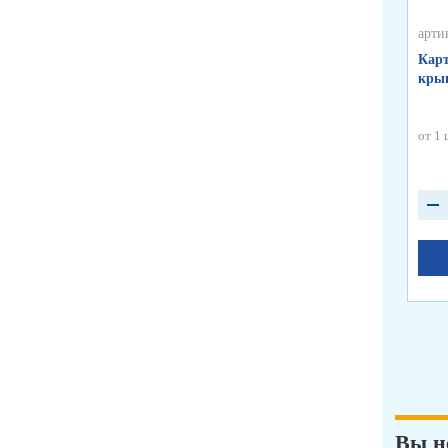
арти
Карт
крыш
от 1 
Вы н