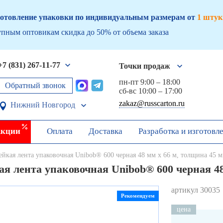
отовление упаковки по индивидуальным размерам от
1 штук
пным оптовикам скидка до 50% от объема заказа
+7 (831) 267-11-77
Точки продаж
пн-пт 9:00 – 18:00
Обратный звонок
сб-вс 10:00 – 17:00
zakaz@russcarton.ru
Нижний Новгород
кции
Оплата
Доставка
Разработка и изготовл
ейкая лента упаковочная Unibob® 600 черная 48 мм х 66 м, толщина 45 
я лента упаковочная Unibob® 600 черная 4
артикул 30035
Рекомендуем
цена