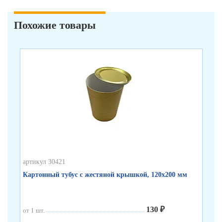
Похожие товары
артикул 30421
арт
Картонный тубус с жестяной крышкой, 120х200 мм
Бе
130 ₽
от 1 шт.
от 
от 