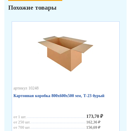
Похожие товары
артикул 10248
арт
Картонная коробка 800х600х500 мм, Т-23 бурый
Ка
173,70 ₽
от 1 шт.
от 
от 250 шт.
162,36 ₽
от 
от 700 шт.
156,69 ₽
от 