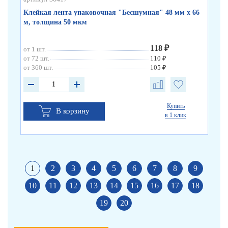
Клейкая лента упаковочная "Бесшумная" 48 мм х 66
Кл
м, толщина 50 мкм
по
118 ₽
от 1 шт.
от 
от 72 шт.
110 ₽
от 
от 360 шт.
105 ₽
от 
Купить
В корзину
в 1 клик
1
2
3
4
5
6
7
8
9
10
11
12
13
14
15
16
17
18
19
20