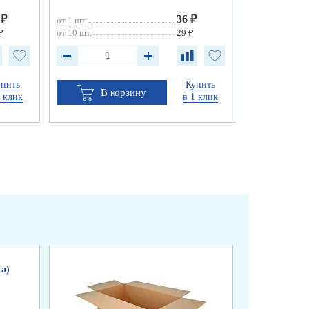
 ₽
36 ₽
от 1 шт.
₽
от 10 шт.
29 ₽
упить
Купить
В корзину
1 клик
в 1 клик
а)