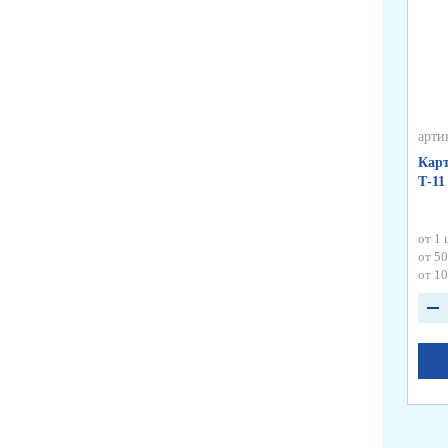
арти
Карт
Т-11
от 1 
от 50
от 10