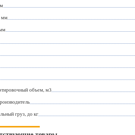
мм
 мм
 мм
ртировочный объем, м3
роизводитель
ьный груз, до кг
тствующие товары