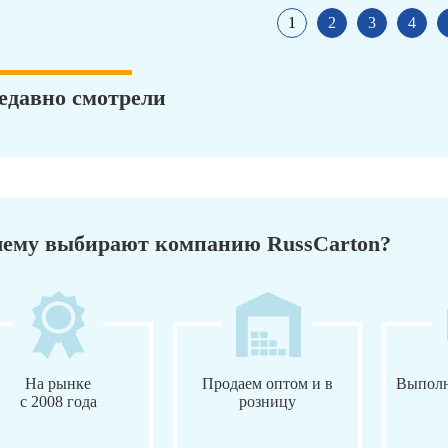
1
2
3
4
едавно смотрели
ему выбирают компанию RussCarton?
На рынке
Продаем оптом и в
Выполн
с 2008 года
розницу