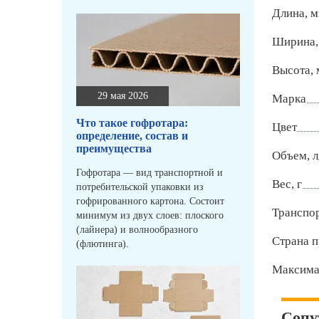
Длина, 
Ширина,
Высота,
29 мая 2026
Марка
Что такое гофротара:
Цвет
определение, состав и
преимущества
Объем, л
Гофротара — вид транспортной и
Вес, г
потребительской упаковки из
гофрированного картона. Состоит
Транспо
минимум из двух слоев: плоского
(лайнера) и волнообразного
Страна п
(флютинга).
Максимал
Сопу