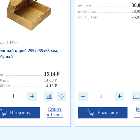
30,
от 1 шт.
от 500 шт.
28,9
от 1000 шт.
26,8
кул 10253
онный короб 255х255х65 мм,
 бурый
15,14 ₽
шт.
0 шт.
14,63 ₽
00 шт.
14,13 ₽
Купить
К
В корзину
В корзину
в 1 клик
в 