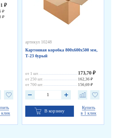
01 ₽
5 ₽
3 ₽
артикул 10248
артикул 10247
Картонная коробка 800х600х500 мм,
Картонная ко
Т-23 бурый
Т-Эконом бу
173,70 ₽
от 1 шт.
от 1 шт.
от 250 шт.
162,36 ₽
от 250 шт.
от 700 шт.
156,69 ₽
от 700 шт.
упить
Купить
В корзину
В к
1 клик
в 1 клик