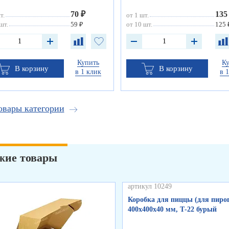
70 ₽
135
т.
от 1 шт.
шт.
59 ₽
от 10 шт.
125 
Купить
К
В корзину
В корзину
в 1 клик
в 
овары категории
жие товары
артикул 10249
Коробка для пиццы (для пирог
400х400х40 мм, Т-22 бурый