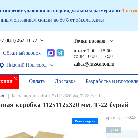
отовление упаковки по индивидуальным размерам от
1 штук
пным оптовикам скидка до 50% от объема заказа
+7 (831) 267-11-77
Точки продаж
пн-пт 9:00 – 18:00
Обратный звонок
сб-вс 10:00 – 17:00
zakaz@russcarton.ru
Нижний Новгород
кции
Оплата
Доставка
Разработка и изготовл
ля
Картонная коробка 112х112х320 мм, Т-22 бурый
ная коробка 112х112х320 мм, Т-22 бурый
артикул 10246
Рекомендуем
цена