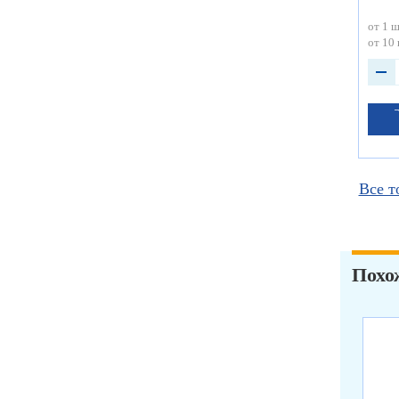
от 1 ш
от 10 
Все т
Похо