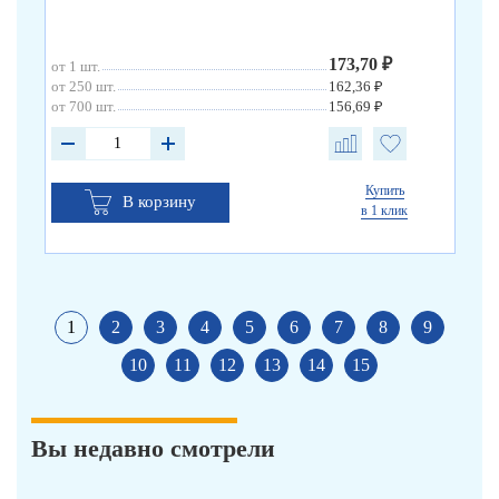
173,70 ₽
от 1 шт.
от 
от 250 шт.
162,36 ₽
от 
от 700 шт.
156,69 ₽
от 
Купить
В корзину
в 1 клик
1
2
3
4
5
6
7
8
9
10
11
12
13
14
15
Вы недавно смотрели