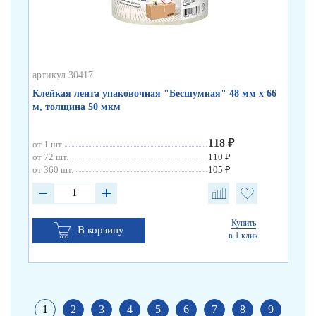
артикул 30417
арт
Клейкая лента упаковочная "Бесшумная" 48 мм х 66
Кл
м, толщина 50 мкм
по
118 ₽
от 1 шт.
от 
от 72 шт.
110 ₽
от 
от 360 шт.
105 ₽
от 
Купить
В корзину
в 1 клик
1
2
3
4
5
6
7
8
9