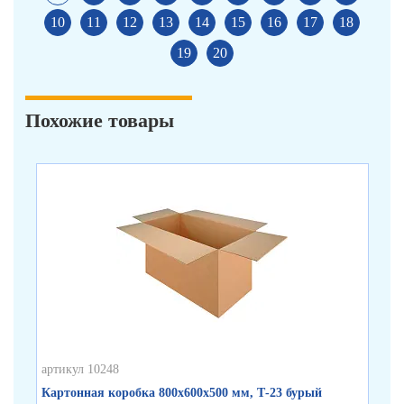
10
11
12
13
14
15
16
17
18
19
20
Похожие товары
артикул 10248
арт
Картонная коробка 800х600х500 мм, Т-23 бурый
Ка