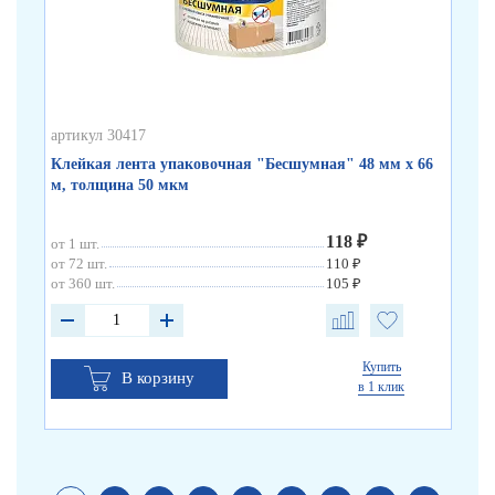
артикул 30417
арт
Клейкая лента упаковочная "Бесшумная" 48 мм х 66
Кл
м, толщина 50 мкм
по
118 ₽
от 1 шт.
от 
от 72 шт.
110 ₽
от 
от 360 шт.
105 ₽
от 
Купить
В корзину
в 1 клик