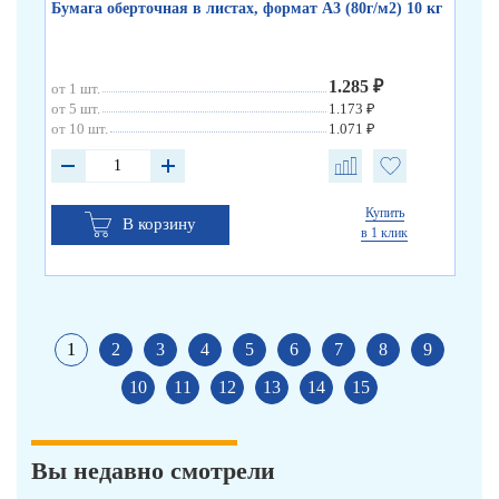
Бумага оберточная в листах, формат А3 (80г/м2) 10 кг
Бу
1.285 ₽
от 1 шт.
от 
от 5 шт.
1.173 ₽
от 10 шт.
1.071 ₽
Купить
В корзину
в 1 клик
1
2
3
4
5
6
7
8
9
10
11
12
13
14
15
Вы недавно смотрели