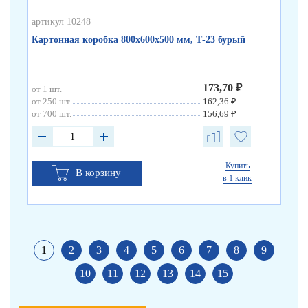
артикул 10248
арт
Картонная коробка 800х600х500 мм, Т-23 бурый
Ка
173,70 ₽
от 1 шт.
от 
от 250 шт.
162,36 ₽
от 
от 700 шт.
156,69 ₽
от 
Купить
В корзину
в 1 клик
1
2
3
4
5
6
7
8
9
10
11
12
13
14
15