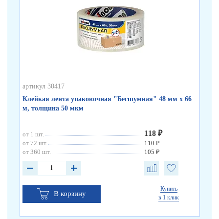
артикул 30417
арт
Клейкая лента упаковочная "Бесшумная" 48 мм х 66
Кл
м, толщина 50 мкм
по
118 ₽
от 1 шт.
от 
от 72 шт.
110 ₽
от 
от 360 шт.
105 ₽
от 
Купить
В корзину
в 1 клик