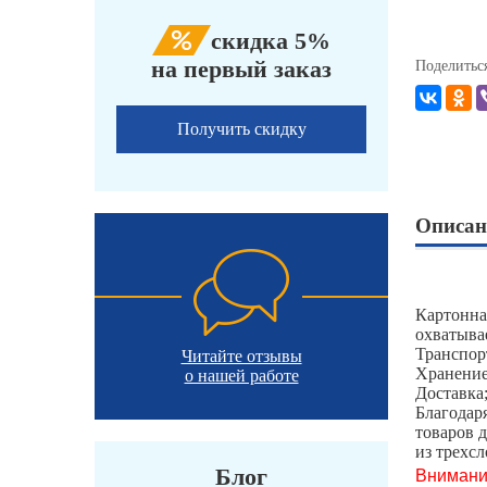
скидка 5%
на первый заказ
Поделитьс
Получить скидку
Описан
Картонна
охватыва
Транспор
Читайте отзывы
Хранение
о нашей работе
Доставка
Благодар
товаров 
из трехс
Внимани
Блог