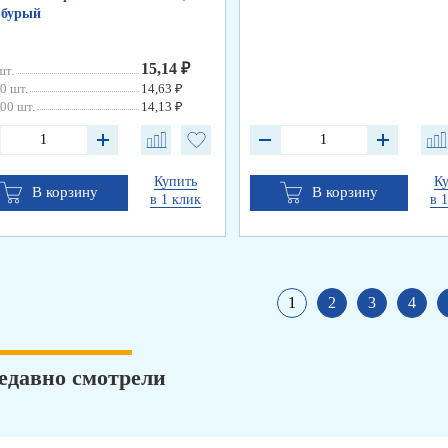
 бурый
15,14 ₽
шт.
0 шт.
14,63 ₽
00 шт.
14,13 ₽
Купить
К
В корзину
В корзину
в 1 клик
в 
1
2
3
4
едавно смотрели