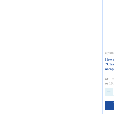
артик
Нож 
"Clas
ассор
от 1 ш
от 10 