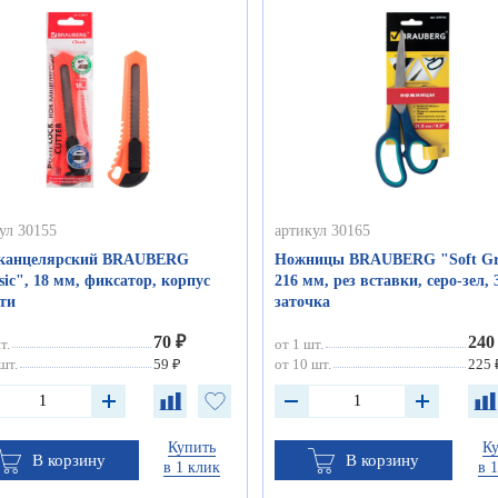
ул 30155
артикул 30165
канцелярский BRAUBERG
Ножницы BRAUBERG "Soft Gr
sic", 18 мм, фиксатор, корпус
216 мм, рез вставки, серо-зел, 
ти
заточка
70 ₽
240
т.
от 1 шт.
шт.
59 ₽
от 10 шт.
225 
Купить
К
В корзину
В корзину
в 1 клик
в 