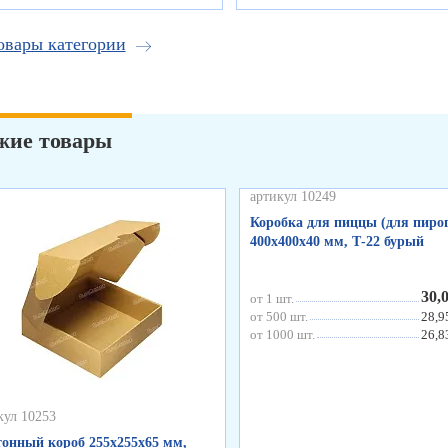
овары категории
жие товары
артикул 10249
Коробка для пиццы (для пирог
400х400х40 мм, Т-22 бурый
30,
от 1 шт.
от 500 шт.
28,9
от 1000 шт.
26,8
кул 10253
онный короб 255х255х65 мм,