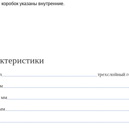
 коробок указаны внутренние.
ктеристики
л
трехслойный 
мм
 мм
 мм