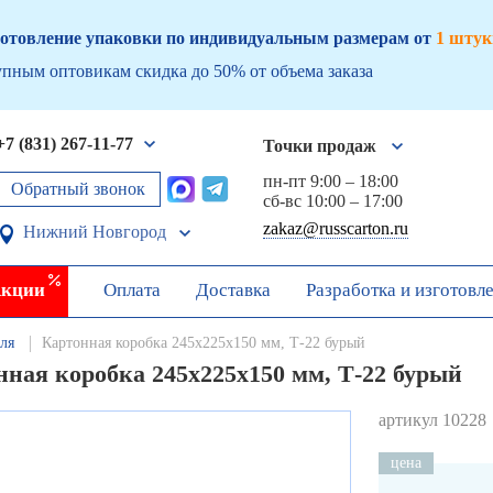
отовление упаковки по индивидуальным размерам от
1 штук
пным оптовикам скидка до 50% от объема заказа
+7 (831) 267-11-77
Точки продаж
пн-пт 9:00 – 18:00
Обратный звонок
сб-вс 10:00 – 17:00
zakaz@russcarton.ru
Нижний Новгород
кции
Оплата
Доставка
Разработка и изготовл
ля
Картонная коробка 245х225х150 мм, Т-22 бурый
нная коробка 245х225х150 мм, Т-22 бурый
артикул 10228
цена