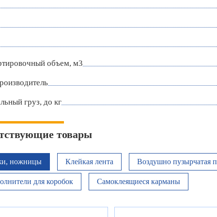
ртировочный объем, м3
роизводитель
ьный груз, до кг
тствующие товары
и, ножницы
Клейкая лента
Воздушно пузырчатая п
олнители для коробок
Самоклеящиеся карманы