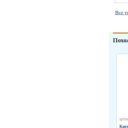
Все т
Похо
арти
Карт