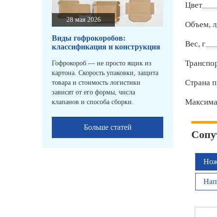
Цвет
28 мая 2026
Объем, л
Виды гофрокоробов:
Вес, г
классификация и конструкция
Транспо
Гофрокороб — не просто ящик из
картона. Скорость упаковки, защита
Страна п
товара и стоимость логистики
зависят от его формы, числа
Максимал
клапанов и способа сборки.
Больше статей
Сопу
Нож
Нап