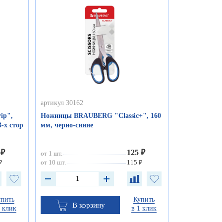
артикул 30162
ip",
Ножницы BRAUBERG "Classic+", 160
3-х стор
мм, черно-синие
 ₽
125 ₽
от 1 шт.
₽
от 10 шт.
115 ₽
упить
Купить
В корзину
1 клик
в 1 клик