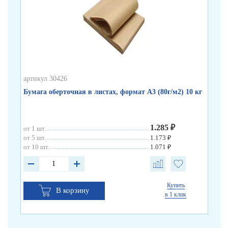
артикул 30426
арт
Бумага оберточная в листах, формат А3 (80г/м2) 10 кг
Бу
1.285 ₽
от 1 шт.
от 5 шт.
1.173 ₽
от 10 шт.
1.071 ₽
Купить
В корзину
в 1 клик